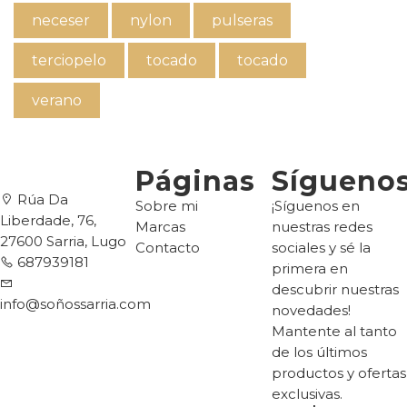
neceser
nylon
pulseras
terciopelo
tocado
tocado
verano
Páginas
Sígueno
Rúa Da
Sobre mi
¡Síguenos en
Liberdade, 76,
Marcas
nuestras redes
27600 Sarria, Lugo
Contacto
sociales y sé la
687939181
primera en
descubrir nuestras
info@soñossarria.com
novedades!
Mantente al tanto
de los últimos
productos y ofertas
exclusivas.