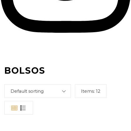
BOLSOS
Default sorting
Items:
12
69,90
€
59,95
€