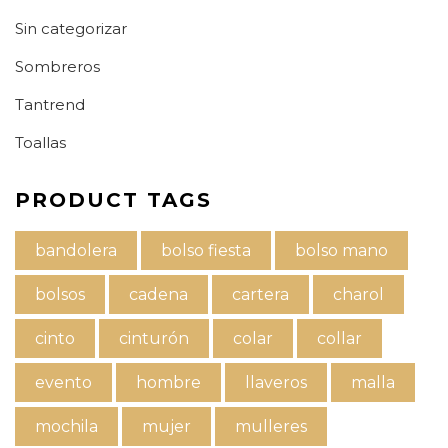
Sin categorizar
Sombreros
Tantrend
Toallas
PRODUCT TAGS
bandolera
bolso fiesta
bolso mano
bolsos
cadena
cartera
charol
cinto
cinturón
colar
collar
evento
hombre
llaveros
malla
mochila
mujer
mulleres