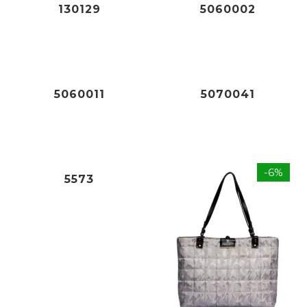
130129
5060002
45,95
€
49,95
€
5060011
5070041
180,00
€
-6%
5573