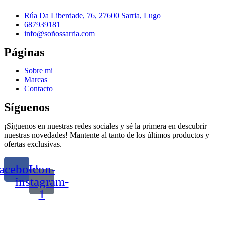
Rúa Da Liberdade, 76, 27600 Sarria, Lugo
687939181
info@soñossarria.com
Páginas
Sobre mi
Marcas
Contacto
Síguenos
¡Síguenos en nuestras redes sociales y sé la primera en descubrir
nuestras novedades! Mantente al tanto de los últimos productos y
ofertas exclusivas.
acebook
Icon-
instagram-
1