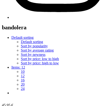
bandolera
Default sorting
Default sorting
Sort by popularity
Sort by average rating
Sort by newness
Sort by price: low to high
Sort by price: high to low
Items:
12
10
12
16
20
24
45,95
€