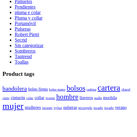
Pañuelos
Pendientes
pluma e colar
Pluma y collar
Portamóvil
Pulseras
Robert Pietri
Secrid
Sin categorizar
Sombreros
Tantrend
Toallas
Product tags
cartera
bolsos
bandolera
bolso fiesta
bolso mano
cadena
charol
hombre
cinturón
collar
llaveros
mochila
cinto
colar
evento
malla
mujer
mulleres
pulseras
verano
neceser
nylon
terciopelo
tocado
tocado