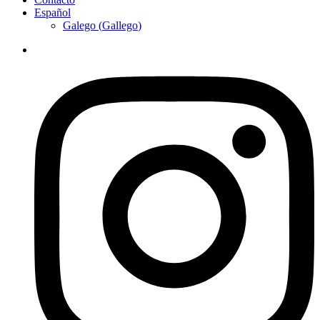
Español
Galego
(
Gallego
)