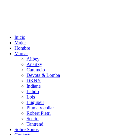
Inicio
Mujer
Hombre
Marcas
Alibey
Anartxy
Caramelo
Devota & Lomba
DKNY
Indiane
Latido
Lois
Lugupell
Pluma y collar
Robert Pietri
Secrid
Tantrend
Sobre Soños
Contacto