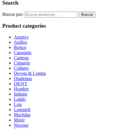
Search
Buscar por:
Buscar
Product categories
Anartxy
Anillos
Bolsos
Caramelo
Carteras
Cinturón
Collares
Devota & Lomba
Diademas
DKNY
Hombre
Indiane
Latido
Lois
Lugupell
Mochilas
Mujer
Neceser