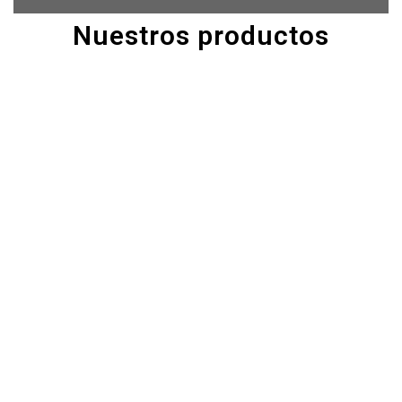
Nuestros productos
CPE723
BCO815
BAN016
29,90
€
29,90
€
45,90
€
CPE722
CPE629
BCO339
29,90
€
24,90
€
34,50
€