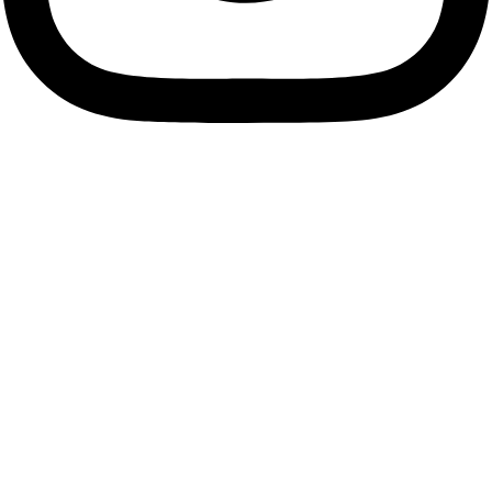
Descubre tu esencia, viste
tu alma.
Únete a nuestra comunidad de Soños y suscríbete a
nuestra Newsletter para descubrir antes que nadie las
últimas tendencias, accesorios únicos y ofertas exclusivas
que resaltarán tu estilo personal.
Me apunto
Facebook
Instagram