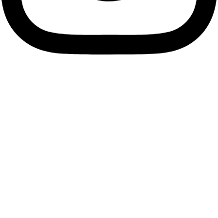
Descubre tu esencia, viste
tu alma.
Únete a nuestra comunidad de Soños y suscríbete a
nuestra Newsletter para descubrir antes que nadie las
últimas tendencias, accesorios únicos y ofertas exclusivas
que resaltarán tu estilo personal.
Me apunto
Facebook
Instagram