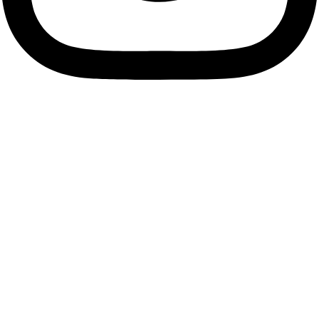
Descubre tu esencia, viste
tu alma.
Únete a nuestra comunidad de Soños y suscríbete a
nuestra Newsletter para descubrir antes que nadie las
últimas tendencias, accesorios únicos y ofertas exclusivas
que resaltarán tu estilo personal.
Me apunto
Facebook
Instagram