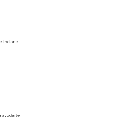
e
Indiane
 ayudarte.