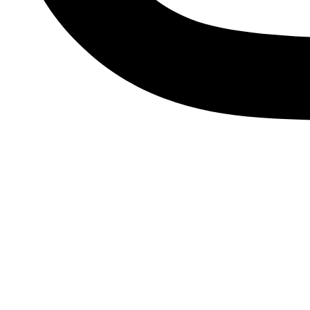
Descubre tu esencia, viste
Únete a nuestra comunidad de Soños y suscríbete a nuestr
últimas tendencias, accesorios únicos y ofertas exclusivas qu
Me apunto
Facebook
Instagram