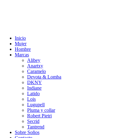
Inicio
Mujer
Hombre
Marcas
Alibey
Anartxy
Caramelo
Devota & Lomba
DKNY
Indiane
Latido
Lois
Lugupell
Pluma y collar
Robert Pietri
Secrid
Tantrend
Sobre Soños
Contacto