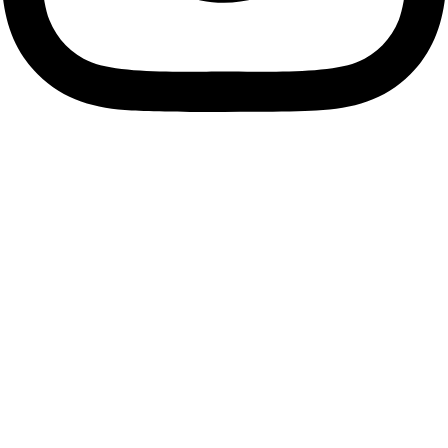
Descubre tu esencia, viste
tu alma.
Únete a nuestra comunidad de Soños y suscríbete a
nuestra Newsletter para descubrir antes que nadie las
últimas tendencias, accesorios únicos y ofertas exclusivas
que resaltarán tu estilo personal.
Me apunto
Facebook
Instagram