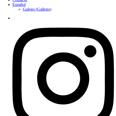
Español
Galego
(
Gallego
)