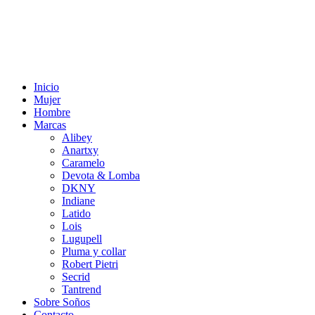
Inicio
Mujer
Hombre
Marcas
Alibey
Anartxy
Caramelo
Devota & Lomba
DKNY
Indiane
Latido
Lois
Lugupell
Pluma y collar
Robert Pietri
Secrid
Tantrend
Sobre Soños
Contacto