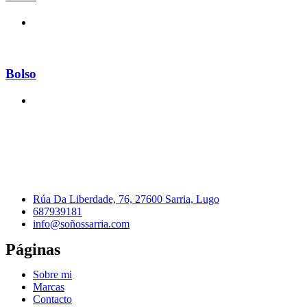
Bolso
Rúa Da Liberdade, 76, 27600 Sarria, Lugo
687939181
info@soñossarria.com
Páginas
Sobre mi
Marcas
Contacto