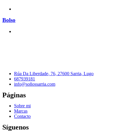
Bolso
Rúa Da Liberdade, 76, 27600 Sarria, Lugo
687939181
info@soñossarria.com
Páginas
Sobre mi
Marcas
Contacto
Síguenos