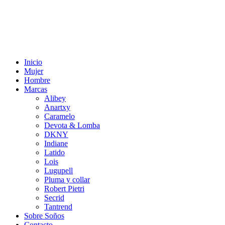
Inicio
Mujer
Hombre
Marcas
Alibey
Anartxy
Caramelo
Devota & Lomba
DKNY
Indiane
Latido
Lois
Lugupell
Pluma y collar
Robert Pietri
Secrid
Tantrend
Sobre Soños
Contacto