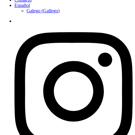
Español
Galego
(
Gallego
)