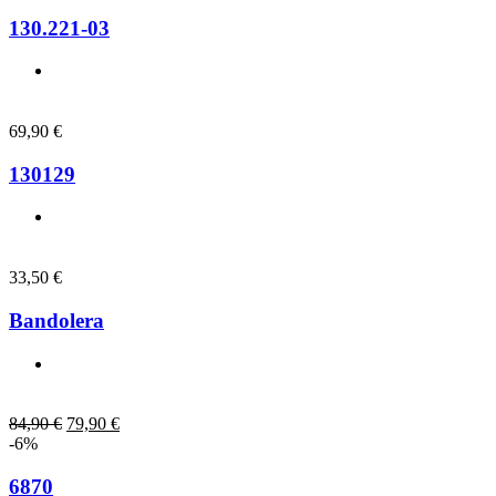
130.221-03
69,90
€
130129
33,50
€
Bandolera
84,90
€
79,90
€
-6%
6870