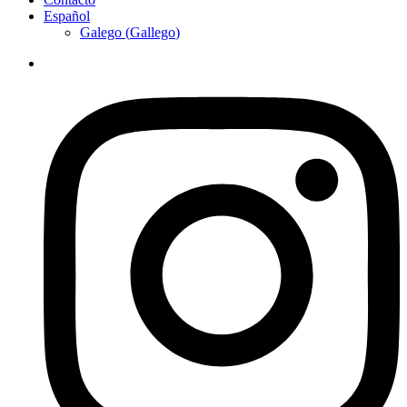
Español
Galego
(
Gallego
)