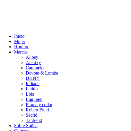
Inicio
Mujer
Hombre
Marcas
Alibey
Anartxy
Caramelo
Devota & Lomba
DKNY
Indiane
Latido
Lois
Lugupell
Pluma y collar
Robert Pietri
Secrid
Tantrend
Sobre Soños
Contacto