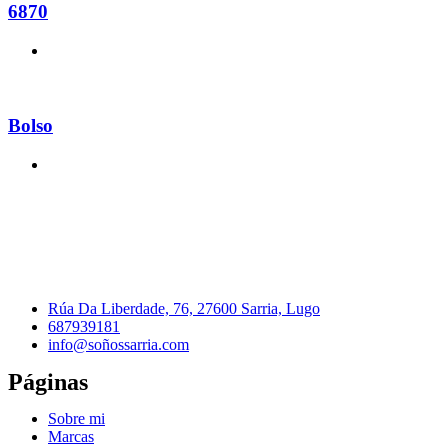
6870
Bolso
Rúa Da Liberdade, 76, 27600 Sarria, Lugo
687939181
info@soñossarria.com
Páginas
Sobre mi
Marcas