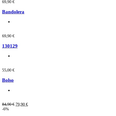
69,90
€
Bandolera
69,90
€
130129
55,00
€
Bolso
84,90
€
79,90
€
-6%