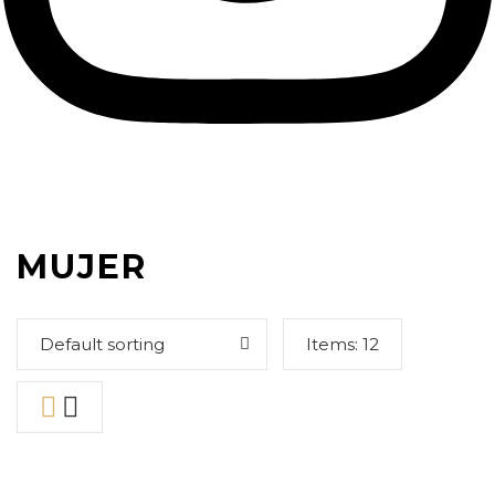
MUJER
Default sorting
Items:
12
69,90
€
66,95
€