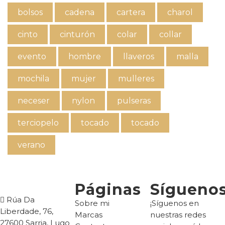
bolsos
cadena
cartera
charol
cinto
cinturón
colar
collar
evento
hombre
llaveros
malla
mochila
mujer
mulleres
neceser
nylon
pulseras
terciopelo
tocado
tocado
verano
Páginas
Sígueno
Rúa Da
Sobre mi
¡Síguenos en
Liberdade, 76,
Marcas
nuestras redes
27600 Sarria, Lugo