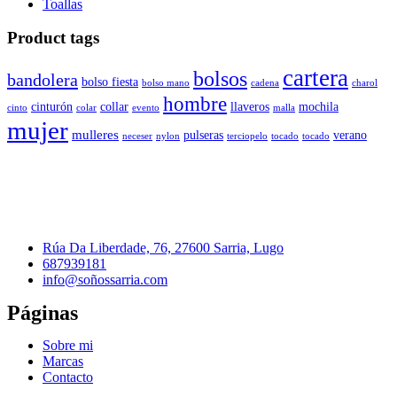
Toallas
Product tags
cartera
bolsos
bandolera
bolso fiesta
bolso mano
cadena
charol
hombre
cinturón
collar
llaveros
mochila
cinto
colar
evento
malla
mujer
mulleres
pulseras
verano
neceser
nylon
terciopelo
tocado
tocado
Rúa Da Liberdade, 76, 27600 Sarria, Lugo
687939181
info@soñossarria.com
Páginas
Sobre mi
Marcas
Contacto