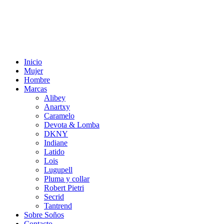
Inicio
Mujer
Hombre
Marcas
Alibey
Anartxy
Caramelo
Devota & Lomba
DKNY
Indiane
Latido
Lois
Lugupell
Pluma y collar
Robert Pietri
Secrid
Tantrend
Sobre Soños
Contacto