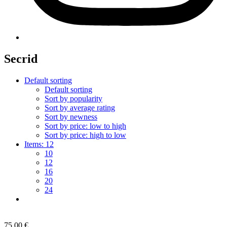
Secrid
Default sorting
Default sorting
Sort by popularity
Sort by average rating
Sort by newness
Sort by price: low to high
Sort by price: high to low
Items:
12
10
12
16
20
24
75,00
€