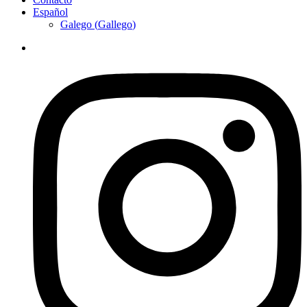
Español
Galego
(
Gallego
)