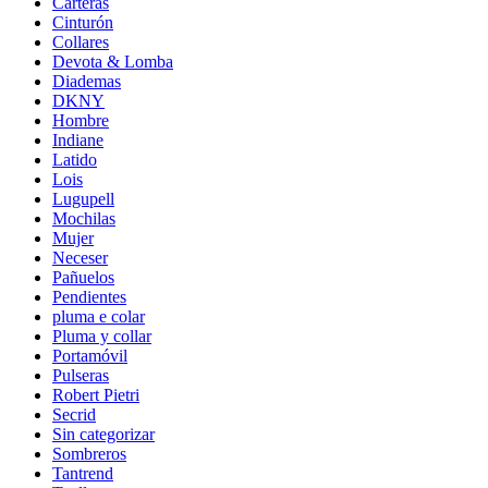
Carteras
Cinturón
Collares
Devota & Lomba
Diademas
DKNY
Hombre
Indiane
Latido
Lois
Lugupell
Mochilas
Mujer
Neceser
Pañuelos
Pendientes
pluma e colar
Pluma y collar
Portamóvil
Pulseras
Robert Pietri
Secrid
Sin categorizar
Sombreros
Tantrend