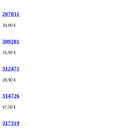
207031
30,90
€
309201
16,90
€
312471
28,90
€
314726
47,50
€
317319