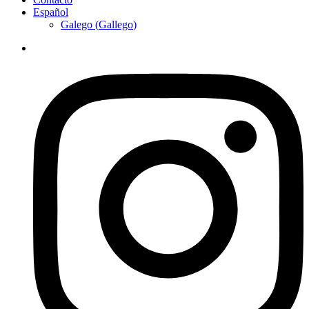
Español
Galego
(
Gallego
)