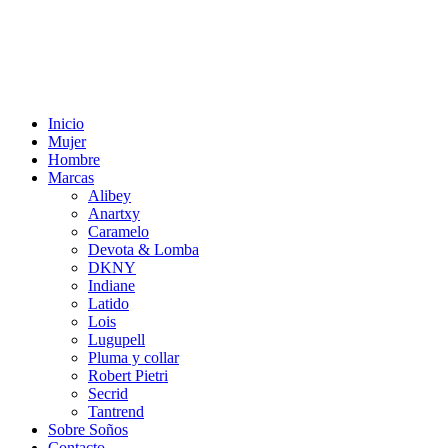
Inicio
Mujer
Hombre
Marcas
Alibey
Anartxy
Caramelo
Devota & Lomba
DKNY
Indiane
Latido
Lois
Lugupell
Pluma y collar
Robert Pietri
Secrid
Tantrend
Sobre Soños
Contacto