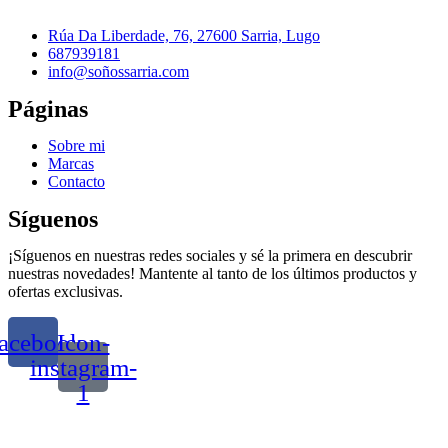
Rúa Da Liberdade, 76, 27600 Sarria, Lugo
687939181
info@soñossarria.com
Páginas
Sobre mi
Marcas
Contacto
Síguenos
¡Síguenos en nuestras redes sociales y sé la primera en descubrir
nuestras novedades! Mantente al tanto de los últimos productos y
ofertas exclusivas.
acebook
Icon-
instagram-
1