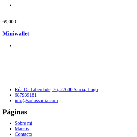
69,00
€
Miniwallet
Rúa Da Liberdade, 76, 27600 Sarria, Lugo
687939181
info@soñossarria.com
Páginas
Sobre mi
Marcas
Contacto