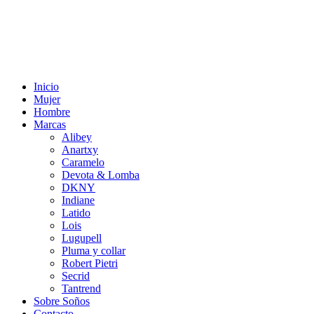
Inicio
Mujer
Hombre
Marcas
Alibey
Anartxy
Caramelo
Devota & Lomba
DKNY
Indiane
Latido
Lois
Lugupell
Pluma y collar
Robert Pietri
Secrid
Tantrend
Sobre Soños
Contacto