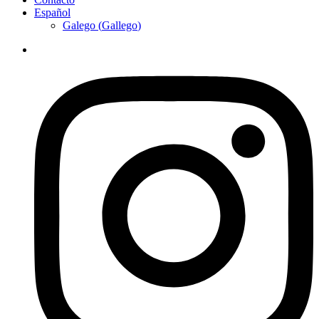
Español
Galego
(
Gallego
)