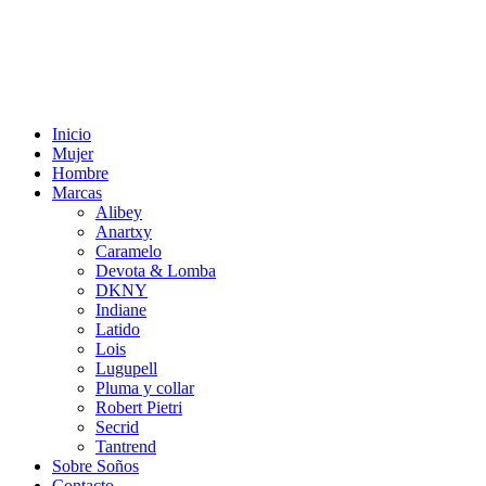
Inicio
Mujer
Hombre
Marcas
Alibey
Anartxy
Caramelo
Devota & Lomba
DKNY
Indiane
Latido
Lois
Lugupell
Pluma y collar
Robert Pietri
Secrid
Tantrend
Sobre Soños
Contacto