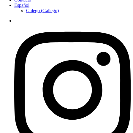
Español
Galego
(
Gallego
)