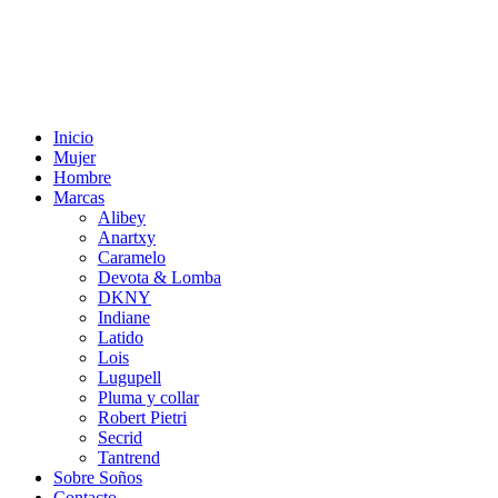
Inicio
Mujer
Hombre
Marcas
Alibey
Anartxy
Caramelo
Devota & Lomba
DKNY
Indiane
Latido
Lois
Lugupell
Pluma y collar
Robert Pietri
Secrid
Tantrend
Sobre Soños
Contacto