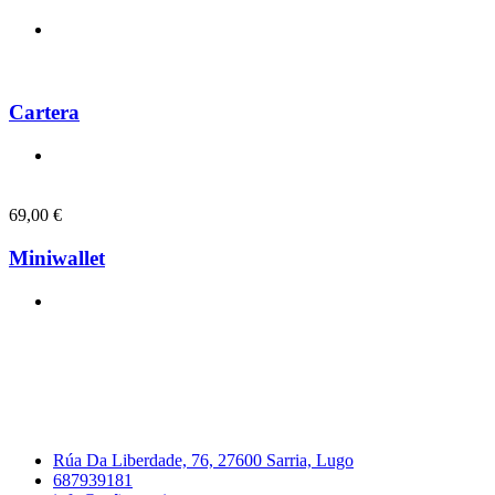
Cartera
69,00
€
Miniwallet
Rúa Da Liberdade, 76, 27600 Sarria, Lugo
687939181