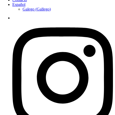
Español
Galego
(
Gallego
)