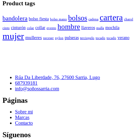
Product tags
cartera
bolsos
bandolera
bolso fiesta
bolso mano
cadena
charol
hombre
cinturón
collar
llaveros
mochila
cinto
colar
evento
malla
mujer
mulleres
pulseras
verano
neceser
nylon
terciopelo
tocado
tocado
Rúa Da Liberdade, 76, 27600 Sarria, Lugo
687939181
info@soñossarria.com
Páginas
Sobre mi
Marcas
Contacto
Síguenos