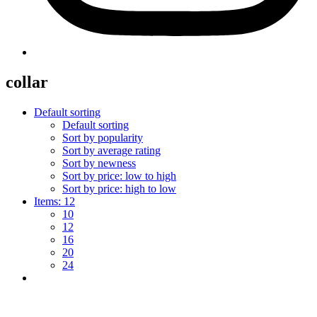
collar
Default sorting
Default sorting
Sort by popularity
Sort by average rating
Sort by newness
Sort by price: low to high
Sort by price: high to low
Items:
12
10
12
16
20
24