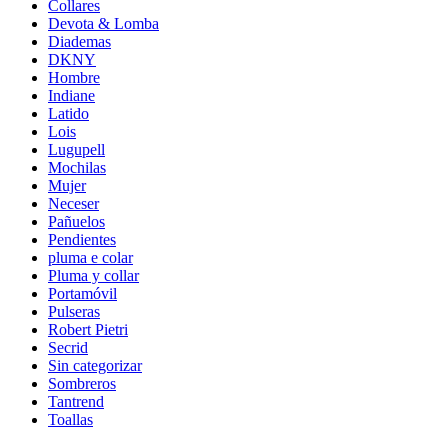
Collares
Devota & Lomba
Diademas
DKNY
Hombre
Indiane
Latido
Lois
Lugupell
Mochilas
Mujer
Neceser
Pañuelos
Pendientes
pluma e colar
Pluma y collar
Portamóvil
Pulseras
Robert Pietri
Secrid
Sin categorizar
Sombreros
Tantrend
Toallas