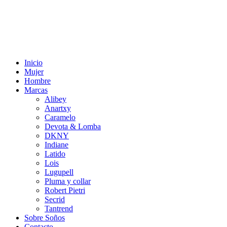
Inicio
Mujer
Hombre
Marcas
Alibey
Anartxy
Caramelo
Devota & Lomba
DKNY
Indiane
Latido
Lois
Lugupell
Pluma y collar
Robert Pietri
Secrid
Tantrend
Sobre Soños
Contacto