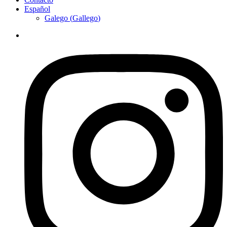
Español
Galego
(
Gallego
)