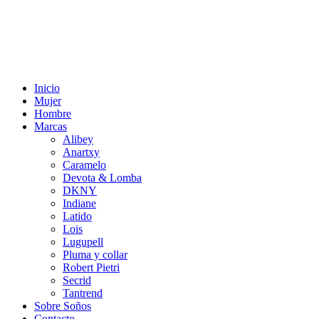
Inicio
Mujer
Hombre
Marcas
Alibey
Anartxy
Caramelo
Devota & Lomba
DKNY
Indiane
Latido
Lois
Lugupell
Pluma y collar
Robert Pietri
Secrid
Tantrend
Sobre Soños
Contacto