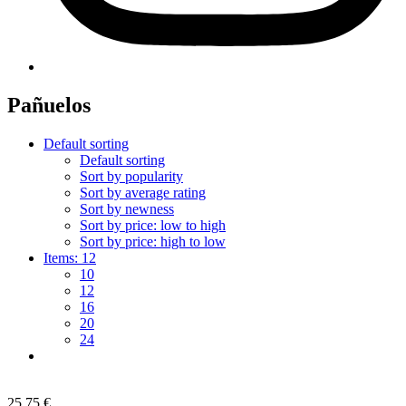
Pañuelos
Default sorting
Default sorting
Sort by popularity
Sort by average rating
Sort by newness
Sort by price: low to high
Sort by price: high to low
Items:
12
10
12
16
20
24
25,75
€