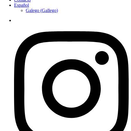
Español
Galego
(
Gallego
)