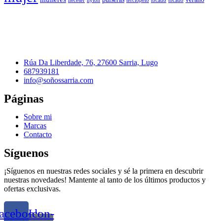
neceser
nylon
terciopelo
tocado
tocado
Rúa Da Liberdade, 76, 27600 Sarria, Lugo
687939181
info@soñossarria.com
Páginas
Sobre mi
Marcas
Contacto
Síguenos
¡Síguenos en nuestras redes sociales y sé la primera en descubrir
nuestras novedades! Mantente al tanto de los últimos productos y
ofertas exclusivas.
acebook
Icon-