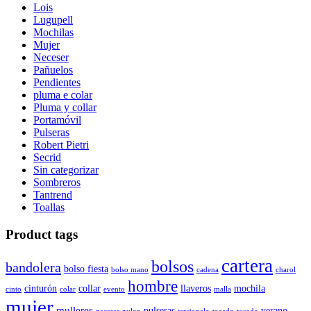
Lois
Lugupell
Mochilas
Mujer
Neceser
Pañuelos
Pendientes
pluma e colar
Pluma y collar
Portamóvil
Pulseras
Robert Pietri
Secrid
Sin categorizar
Sombreros
Tantrend
Toallas
Product tags
cartera
bolsos
bandolera
bolso fiesta
bolso mano
cadena
charol
hombre
cinturón
collar
llaveros
mochila
cinto
colar
evento
malla
mujer
mulleres
pulseras
verano