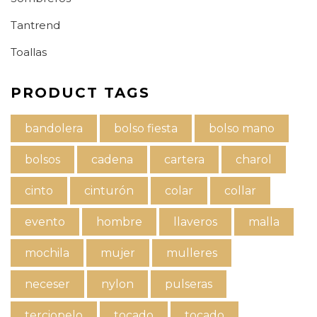
Tantrend
Toallas
PRODUCT TAGS
bandolera
bolso fiesta
bolso mano
bolsos
cadena
cartera
charol
cinto
cinturón
colar
collar
evento
hombre
llaveros
malla
mochila
mujer
mulleres
neceser
nylon
pulseras
terciopelo
tocado
tocado