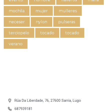
mochila
mujer
mulleres
neceser
nylon
pulseras
terciopelo
tocado
tocado
verano
Rúa Da Liberdade, 76, 27600 Sarria, Lugo
687939181