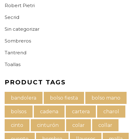
Robert Pietri
Secrid
Sin categorizar
Sombreros
Tantrend
Toallas
PRODUCT TAGS
bandolera
bolso fiesta
bolso mano
bolsos
cadena
cartera
charol
cinto
cinturón
colar
collar
evento
hombre
llaveros
malla