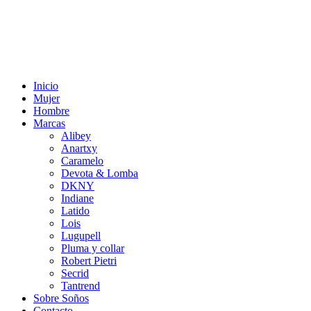
Inicio
Mujer
Hombre
Marcas
Alibey
Anartxy
Caramelo
Devota & Lomba
DKNY
Indiane
Latido
Lois
Lugupell
Pluma y collar
Robert Pietri
Secrid
Tantrend
Sobre Soños
Contacto