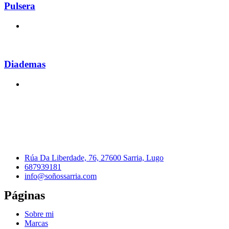
Pulsera
Diademas
Rúa Da Liberdade, 76, 27600 Sarria, Lugo
687939181
info@soñossarria.com
Páginas
Sobre mi
Marcas