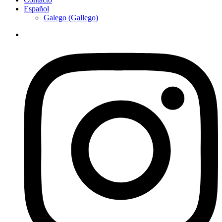
Español
Galego
(
Gallego
)