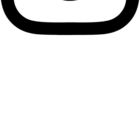
Descubre tu esencia, viste
tu alma.
Únete a nuestra comunidad de Soños y suscríbete a
nuestra Newsletter para descubrir antes que nadie las
últimas tendencias, accesorios únicos y ofertas exclusivas
que resaltarán tu estilo personal.
Me apunto
Facebook
Instagram