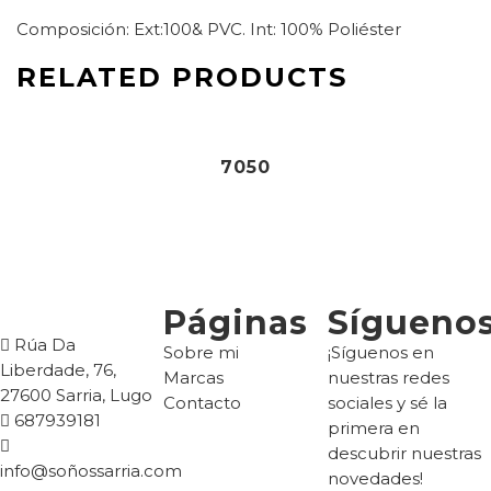
Composición: Ext:100& PVC. Int: 100% Poliéster
RELATED PRODUCTS
64,90
€
7050
Páginas
Sígueno
Rúa Da
Sobre mi
¡Síguenos en
Liberdade, 76,
Marcas
nuestras redes
27600 Sarria, Lugo
Contacto
sociales y sé la
687939181
primera en
descubrir nuestras
info@soñossarria.com
novedades!