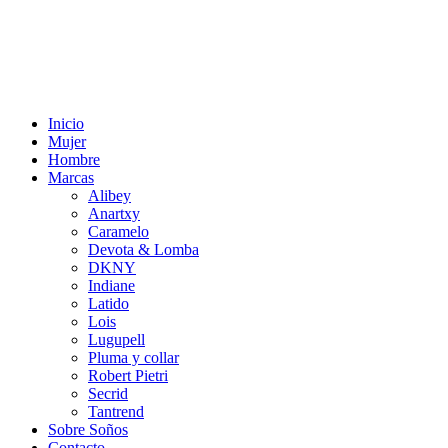
Inicio
Mujer
Hombre
Marcas
Alibey
Anartxy
Caramelo
Devota & Lomba
DKNY
Indiane
Latido
Lois
Lugupell
Pluma y collar
Robert Pietri
Secrid
Tantrend
Sobre Soños
Contacto