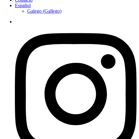
Español
Galego
(
Gallego
)