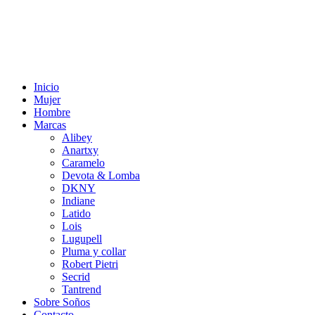
Inicio
Mujer
Hombre
Marcas
Alibey
Anartxy
Caramelo
Devota & Lomba
DKNY
Indiane
Latido
Lois
Lugupell
Pluma y collar
Robert Pietri
Secrid
Tantrend
Sobre Soños
Contacto