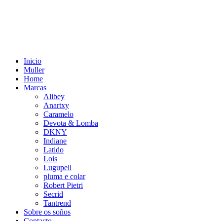
Inicio
Muller
Home
Marcas
Alibey
Anartxy
Caramelo
Devota & Lomba
DKNY
Indiane
Latido
Lois
Lugupell
pluma e colar
Robert Pietri
Secrid
Tantrend
Sobre os soños
Contacto