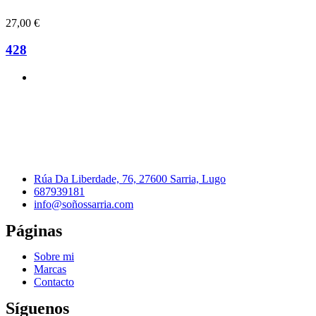
27,00
€
428
Rúa Da Liberdade, 76, 27600 Sarria, Lugo
687939181
info@soñossarria.com
Páginas
Sobre mi
Marcas
Contacto
Síguenos