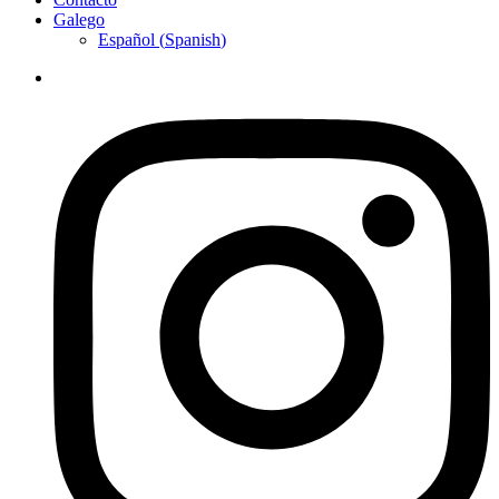
Galego
Español
(
Spanish
)