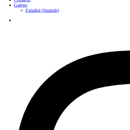
Galego
Español
(
Spanish
)