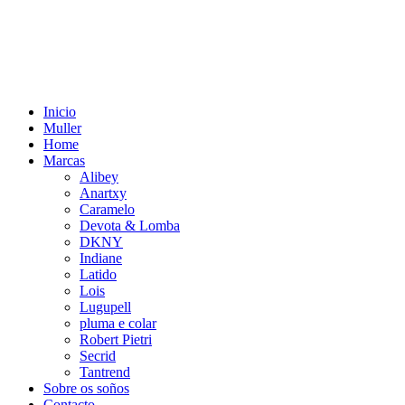
Inicio
Muller
Home
Marcas
Alibey
Anartxy
Caramelo
Devota & Lomba
DKNY
Indiane
Latido
Lois
Lugupell
pluma e colar
Robert Pietri
Secrid
Tantrend
Sobre os soños
Contacto