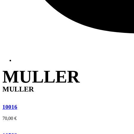
MULLER
MULLER
10016
70,00
€