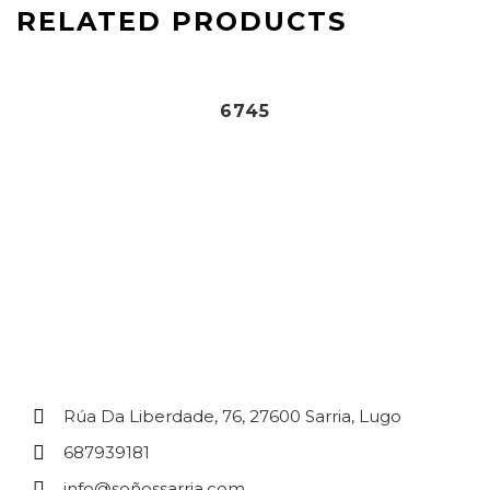
RELATED PRODUCTS
84,90
€
6745
Rúa Da Liberdade, 76, 27600 Sarria, Lugo
687939181
info@soñossarria.com