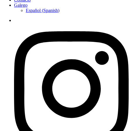
Galego
Español
(
Spanish
)