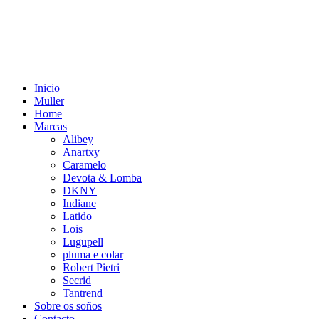
Inicio
Muller
Home
Marcas
Alibey
Anartxy
Caramelo
Devota & Lomba
DKNY
Indiane
Latido
Lois
Lugupell
pluma e colar
Robert Pietri
Secrid
Tantrend
Sobre os soños
Contacto