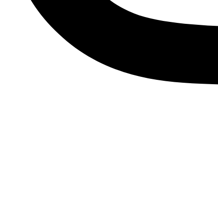
Descubre tu esencia, viste
Únete a nuestra comunidad de Soños y suscríbete a nuestr
últimas tendencias, accesorios únicos y ofertas exclusivas qu
Me apunto
Facebook
Instagram