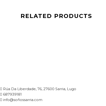
RELATED PRODUCTS
99,95
€
Rúa Da Liberdade, 76, 27600 Sarria, Lugo
687939181
info@soñossarria.com