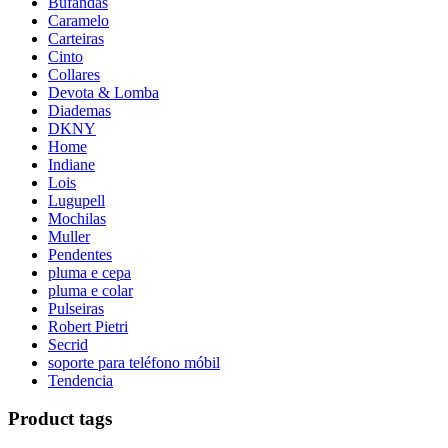
Bufandas
Caramelo
Carteiras
Cinto
Collares
Devota & Lomba
Diademas
DKNY
Home
Indiane
Lois
Lugupell
Mochilas
Muller
Pendentes
pluma e cepa
pluma e colar
Pulseiras
Robert Pietri
Secrid
soporte para teléfono móbil
Tendencia
Product tags