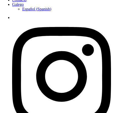
Galego
Español
(
Spanish
)