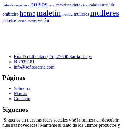
bolsos
correa de
chaveiros
cinto
colar
Bolsa de maquillaxe
cepa
cinto
mulleres
maletín
home
ombreiro
mulleres
mochila
verán
pulseiras
tocado
tocado
Rúa Da Liberdade, 76, 27600 Sarria, Lugo
687939181
info@soñossarria.com
Páginas
Sobre mi
Marcas
Contacto
Síguenos
¡Síguenos en nuestras redes sociales y sé la primera en descubrir
nuestras novedades! Mantente al tanto de los últimos productos y