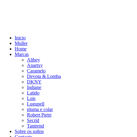
Inicio
Muller
Home
Marcas
Alibey
Anartxy
Caramelo
Devota & Lomba
DKNY
Indiane
Latido
Lois
Lugupell
pluma e colar
Robert Pietri
Secrid
Tantrend
Sobre os soños
Contacto