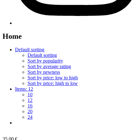
Home
Default sorting
Default sorting
Sort by popularity
Sort by average rating
Sort by newness
Sort by price: low to high
Sort by price: high to low
Items:
12
10
12
16
20
24
35,00
€