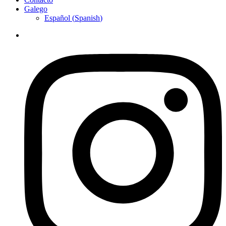
Galego
Español
(
Spanish
)