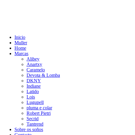
Inicio
Muller
Home
Marcas
Alibey
Anartxy
Caramelo
Devota & Lomba
DKNY
Indiane
Latido
Lois
Lugupell
pluma e colar
Robert Pietri
Secrid
Tantrend
Sobre os soños
Contacto