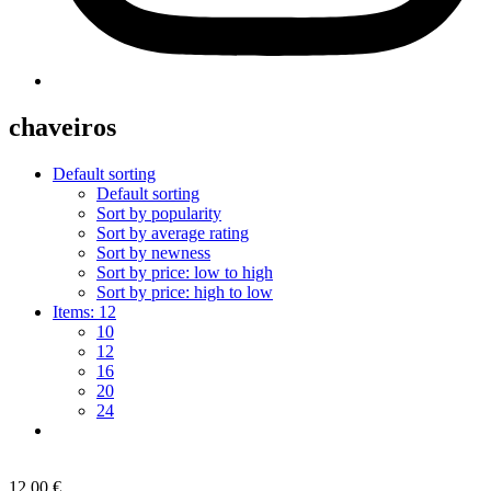
chaveiros
Default sorting
Default sorting
Sort by popularity
Sort by average rating
Sort by newness
Sort by price: low to high
Sort by price: high to low
Items:
12
10
12
16
20
24
12,00
€