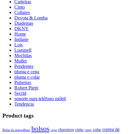
Carteiras
Cinto
Collares
Devota & Lomba
Diademas
DKNY
Home
Indiane
Lois
Lugupell
Mochilas
Muller
Pendentes
pluma e cepa
pluma e colar
Pulseiras
Robert Pietri
Secrid
soporte para teléfono móbil
Tendencia
Product tags
bolsos
correa de
chaveiros
cinto
colar
Bolsa de maquillaxe
cepa
cinto