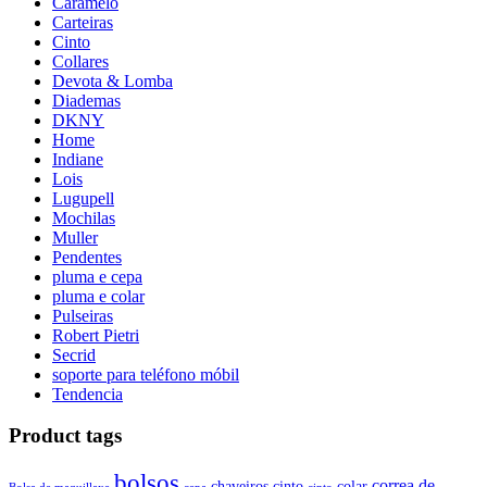
Caramelo
Carteiras
Cinto
Collares
Devota & Lomba
Diademas
DKNY
Home
Indiane
Lois
Lugupell
Mochilas
Muller
Pendentes
pluma e cepa
pluma e colar
Pulseiras
Robert Pietri
Secrid
soporte para teléfono móbil
Tendencia
Product tags
bolsos
correa de
chaveiros
cinto
colar