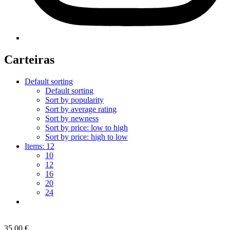
Carteiras
Default sorting
Default sorting
Sort by popularity
Sort by average rating
Sort by newness
Sort by price: low to high
Sort by price: high to low
Items:
12
10
12
16
20
24
35,00
€