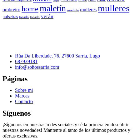
Bolsa de maquillaxe
cepa
cinto
mulleres
maletín
home
ombreiro
mulleres
mochila
verán
pulseiras
tocado
tocado
Rúa Da Liberdade, 76, 27600 Sarria, Lugo
687939181
info@soñossarria.com
Páginas
Sobre mi
Marcas
Contacto
Síguenos
¡Síguenos en nuestras redes sociales y sé la primera en descubrir
nuestras novedades! Mantente al tanto de los últimos productos y
ofertas exclusivas.