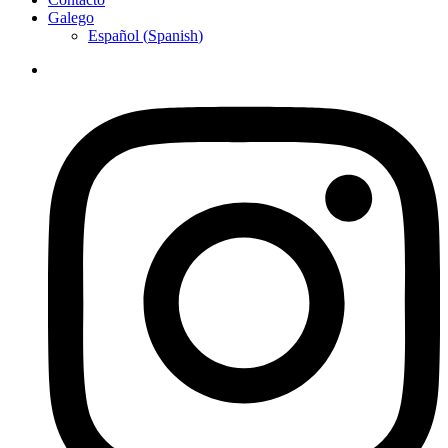
Galego
Español
(
Spanish
)