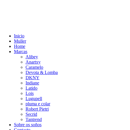
Inicio
Muller
Home
Marcas
Alibey
Anartxy
Caramelo
Devota & Lomba
DKNY
Indiane
Latido
Lois
Lugupell
pluma e colar
Robert Pietri
Secrid
Tantrend
Sobre os soños
Contacto