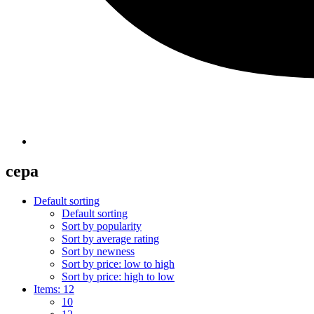
cepa
Default sorting
Default sorting
Sort by popularity
Sort by average rating
Sort by newness
Sort by price: low to high
Sort by price: high to low
Items:
12
10