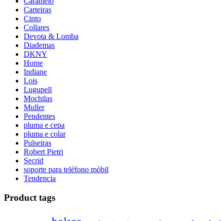
Caramelo
Carteiras
Cinto
Collares
Devota & Lomba
Diademas
DKNY
Home
Indiane
Lois
Lugupell
Mochilas
Muller
Pendentes
pluma e cepa
pluma e colar
Pulseiras
Robert Pietri
Secrid
soporte para teléfono móbil
Tendencia
Product tags