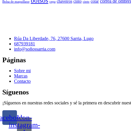
bolsos
correa de ombrei
chaveiros
cinto
colar
Bolsa de maquillaxe
cepa
cinto
Rúa Da Liberdade, 76, 27600 Sarria, Lugo
687939181
info@soñossarria.com
Páginas
Sobre mi
Marcas
Contacto
Síguenos
¡Síguenos en nuestras redes sociales y sé la primera en descubrir nues
acebook
Icon-
instagram-