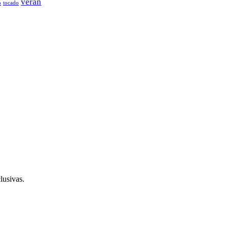
verán
o
tocado
lusivas.