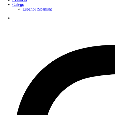
Galego
Español
(
Spanish
)