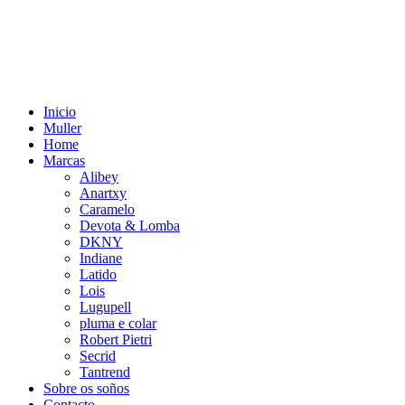
Inicio
Muller
Home
Marcas
Alibey
Anartxy
Caramelo
Devota & Lomba
DKNY
Indiane
Latido
Lois
Lugupell
pluma e colar
Robert Pietri
Secrid
Tantrend
Sobre os soños
Contacto