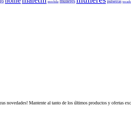
home
ro
mulleres
pulseiras
mochila
tocad
tras novedades! Mantente al tanto de los últimos productos y ofertas exc