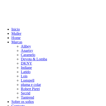
Inicio
Muller
Home
Marcas
Alibey
Anartxy
Caramelo
Devota & Lomba
DKNY
Indiane
Latido
Lois
Lugupell
pluma e colar
Robert Pietri
Secrid
Tantrend
Sobre os soños
Contacto