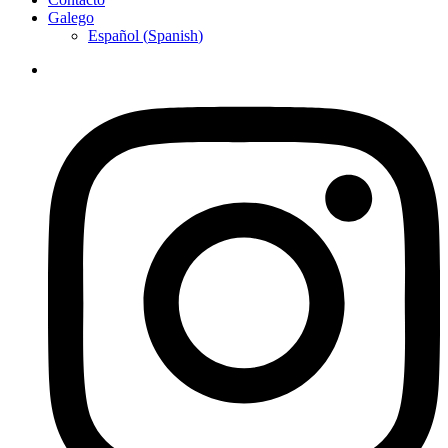
Galego
Español
(
Spanish
)