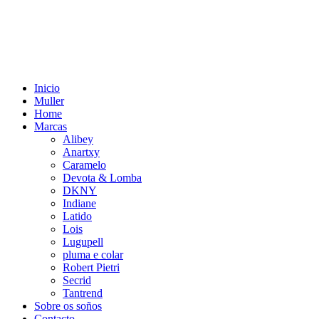
Inicio
Muller
Home
Marcas
Alibey
Anartxy
Caramelo
Devota & Lomba
DKNY
Indiane
Latido
Lois
Lugupell
pluma e colar
Robert Pietri
Secrid
Tantrend
Sobre os soños
Contacto