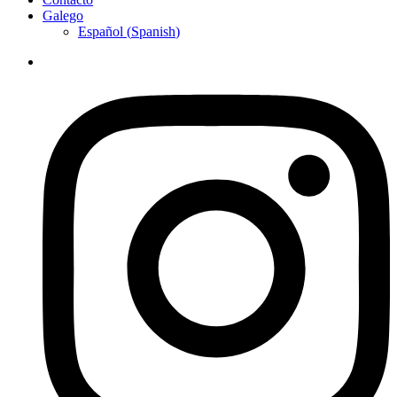
Galego
Español
(
Spanish
)