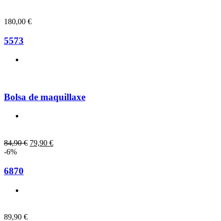
180,00
€
5573
Bolsa de maquillaxe
84,90
€
79,90
€
-6%
6870
89,90
€