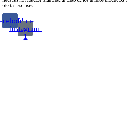
ofertas exclusivas.
acebook
Icon-
instagram-
1