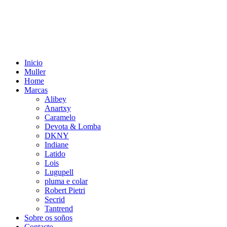
Inicio
Muller
Home
Marcas
Alibey
Anartxy
Caramelo
Devota & Lomba
DKNY
Indiane
Latido
Lois
Lugupell
pluma e colar
Robert Pietri
Secrid
Tantrend
Sobre os soños
Contacto