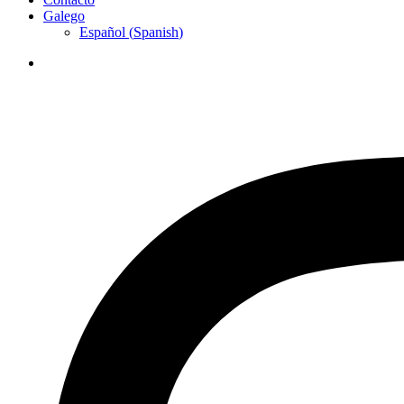
Galego
Español
(
Spanish
)