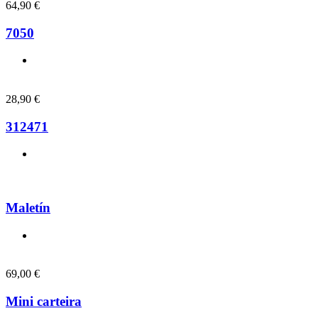
64,90
€
7050
28,90
€
312471
Maletín
69,00
€
Mini carteira