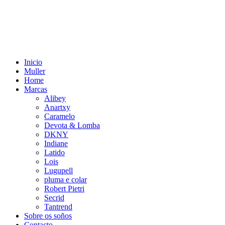
Inicio
Muller
Home
Marcas
Alibey
Anartxy
Caramelo
Devota & Lomba
DKNY
Indiane
Latido
Lois
Lugupell
pluma e colar
Robert Pietri
Secrid
Tantrend
Sobre os soños
Contacto