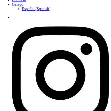
Galego
Español
(
Spanish
)