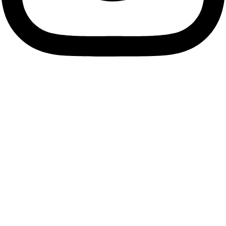
Descubre tu esencia, viste
tu alma.
Únete a nuestra comunidad de Soños y suscríbete a
nuestra Newsletter para descubrir antes que nadie las
últimas tendencias, accesorios únicos y ofertas exclusivas
que resaltarán tu estilo personal.
Me apunto
Facebook
Instagram