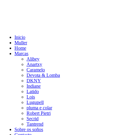
Inicio
Muller
Home
Marcas
Alibey
Anartxy
Caramelo
Devota & Lomba
DKNY
Indiane
Latido
Lois
Lugupell
pluma e colar
Robert Pietri
Secrid
Tantrend
Sobre os soños
Contacto