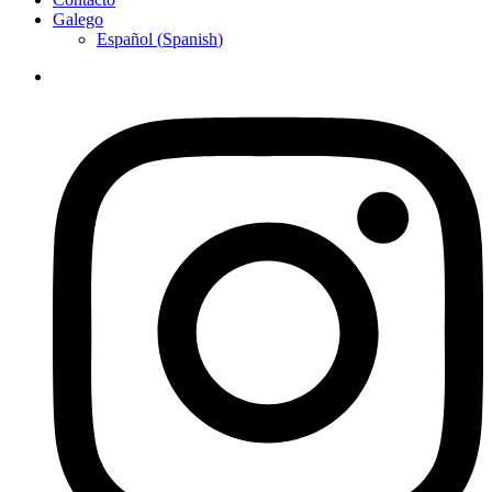
Galego
Español
(
Spanish
)