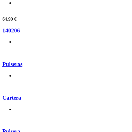
64,90
€
140206
Pulseras
Cartera
Pulsera