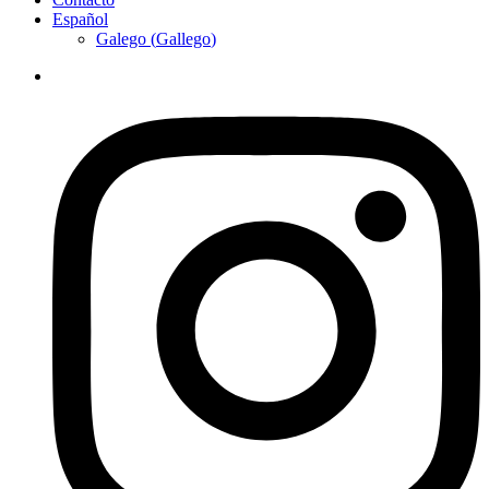
Español
Galego
(
Gallego
)