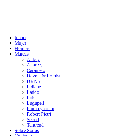
Inicio
Mujer
Hombre
Marcas
Alibey
Anartxy
Caramelo
Devota & Lomba
DKNY
Indiane
Latido
Lois
Lugupell
Pluma y collar
Robert Pietri
Secrid
Tantrend
Sobre Soños
Contacto