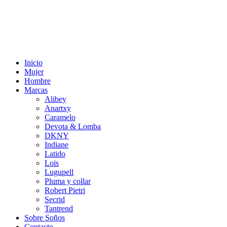
Inicio
Mujer
Hombre
Marcas
Alibey
Anartxy
Caramelo
Devota & Lomba
DKNY
Indiane
Latido
Lois
Lugupell
Pluma y collar
Robert Pietri
Secrid
Tantrend
Sobre Soños
Contacto