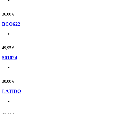
36,00
€
BCO622
49,95
€
501024
30,00
€
LATIDO