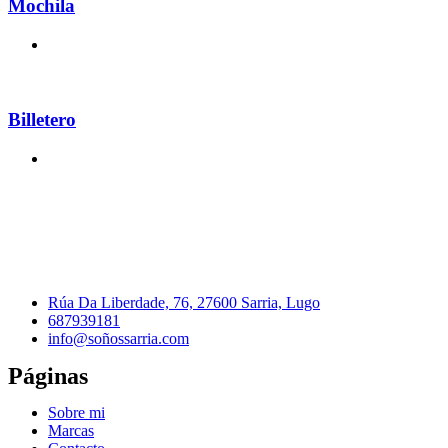
Mochila
Billetero
Rúa Da Liberdade, 76, 27600 Sarria, Lugo
687939181
info@soñossarria.com
Páginas
Sobre mi
Marcas