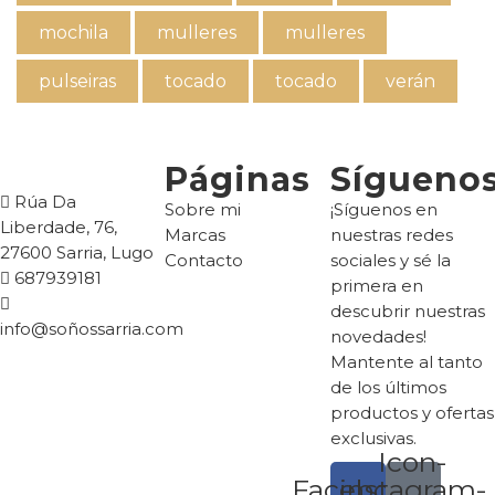
mochila
mulleres
mulleres
pulseiras
tocado
tocado
verán
Páginas
Sígueno
Rúa Da
Sobre mi
¡Síguenos en
Liberdade, 76,
Marcas
nuestras redes
27600 Sarria, Lugo
Contacto
sociales y sé la
687939181
primera en
descubrir nuestras
info@soñossarria.com
novedades!
Mantente al tanto
de los últimos
productos y ofertas
exclusivas.
Icon-
Facebook
instagram-