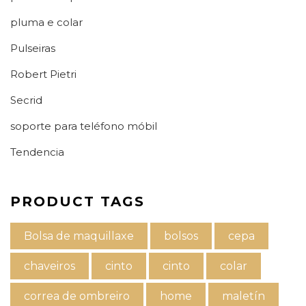
pluma e colar
Pulseiras
Robert Pietri
Secrid
soporte para teléfono móbil
Tendencia
PRODUCT TAGS
Bolsa de maquillaxe
bolsos
cepa
chaveiros
cinto
cinto
colar
correa de ombreiro
home
maletín