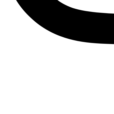
Descubre tu esencia, viste
Únete a nuestra comunidad de Soños y suscríbete a nuestr
últimas tendencias, accesorios únicos y ofertas exclusivas qu
Me apunto
Facebook
Instagram