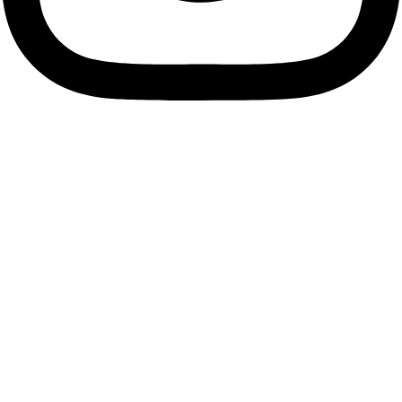
Descubre tu esencia, viste
tu alma.
Únete a nuestra comunidad de Soños y suscríbete a
nuestra Newsletter para descubrir antes que nadie las
últimas tendencias, accesorios únicos y ofertas exclusivas
que resaltarán tu estilo personal.
Me apunto
Facebook
Instagram