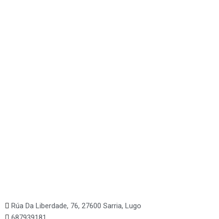
Á súa disposición
saber
?
Queres
se temos algún artigo en stock
CHÁMANOS
Rúa Da Liberdade, 76, 27600 Sarria, Lugo
687939181