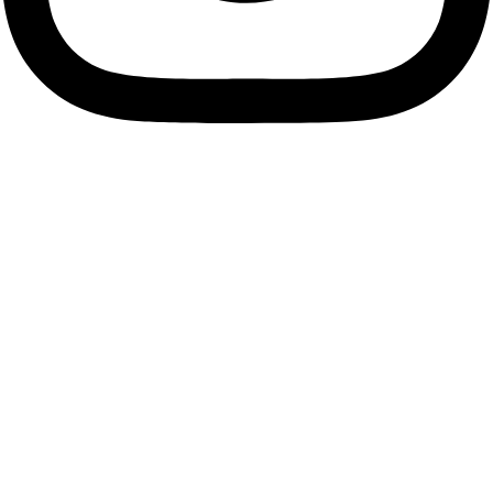
Descubre tu esencia, viste
tu alma.
Únete a nuestra comunidad de Soños y suscríbete a
nuestra Newsletter para descubrir antes que nadie las
últimas tendencias, accesorios únicos y ofertas exclusivas
que resaltarán tu estilo personal.
Me apunto
Facebook
Instagram