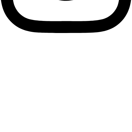
Descubre tu esencia, viste
tu alma.
Únete a nuestra comunidad de Soños y suscríbete a
nuestra Newsletter para descubrir antes que nadie las
últimas tendencias, accesorios únicos y ofertas exclusivas
que resaltarán tu estilo personal.
Me apunto
Facebook
Instagram