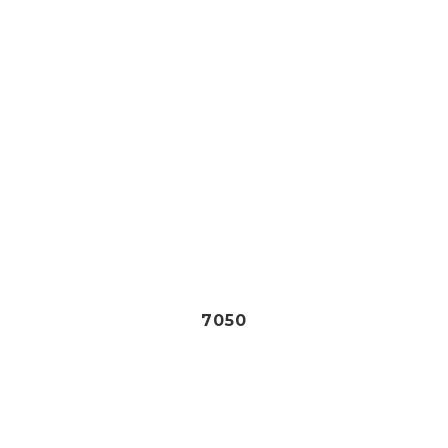
90
€
7050