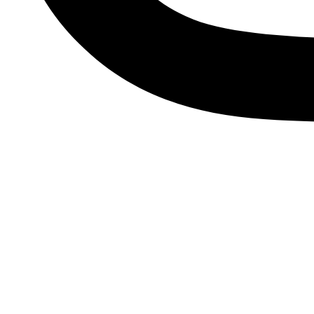
Descubre tu esencia, viste
Únete a nuestra comunidad de Soños y suscríbete a nuestr
últimas tendencias, accesorios únicos y ofertas exclusivas qu
Me apunto
Facebook
Instagram